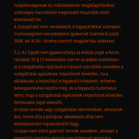
tulajdonságainak és működésének megállapításához
szükséges használatot meghaladó használat miatt
következett be.
A Szolgáltató nem rendelkezik a fogyasztókkal szembeni
tisztességtelen kereskedelmi gyakorlat tilalmáról szóló
2008. évi XLVII. törvény szerinti magatartási kódexxel.
5.2. Az Ügyfél nem gyakorolhatja az elállás jogát a Korm.
rendelet 29.§ (1) bekezdése szerint az alábbi esetekben:
a) a szolgáltatás nyújtására irányuló szerződés esetében a
szolgáltatás egészének teljesítését követően, ha a
vállalkozás a teljesítést a fogyasztó kifejezett, előzetes
beleegyezésével kezdte meg, és a fogyasztó tudomásul
vette, hogy a szolgáltatás egészének teljesítését követően
felmondási jogát elveszíti;
b) olyan termék vagy szolgáltatás tekintetében, amelynek
ára, illetve díja a pénzpiac vállalkozás által nem
befolyásolható ingadozásától függ;
c) olyan nem előre gyártott termék esetében, amelyet a
fogyasztó utasítása alapján vagy kifejezett kérésére