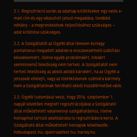
2.1. Regisztráció során az adatlap kitöltésekor egy valós e-
mail cím és egy választott jelszó megadása, továbbá
néhány – a megrendelések teljesítéséhez szükséges –
adat kitöltése szükséges.
2.2. A Szolgáltatót az Ügyfél által tévesen és/vagy
pontatlanul megadott adatokra visszavezethető szállítási
késedelemért, illetve egyéb problémáért, hibáért
semminemű felelősség nem terheli. A Szolgáltatót nem
terheli felelősség az abból adódó károkért, ha az Ügyfél a
jelszavát elfelejti, vagy az illetéktelenek számára bármely
nem a Szolgáltatónak felróható okból hozzáférhetővé válik.
2.3. Ügyfél tudomásul veszi, hogy 2016. szeptember 1.
napját követően megtett regisztrációjával a Szolgáltató
által működtetett valamennyi szolgáltatáshoz, illetve
honlaphoz tartozó adatbázisba is regisztrálásra kerül. A
Szolgáltató által működtetett honlapok következők:
hdbudapest.hu; openroadfest.hu; harley.hu.