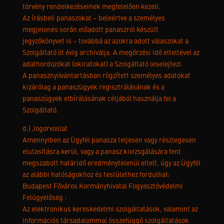
törvény rendelkezéseinek megfelelően kezeli.
Az írásbeli panaszokat – beleértve a személyes
megjelenés során előadott panaszról készült
jegyzőkönyvet is – továbbá az azokra adott válaszokat a
Szolgáltató öt évig archiválja. A megőrzési idő elteltével az
adathordozókat (okiratokat) a Szolgáltató leselejtezi.
A panasznyilvántartásban rögzített személyes adatokat
kizárólag a panaszügyek regisztrálásának és a
panaszügyek elbírálásának céljából használja fel a
Szolgáltató.
d.) Jogorvoslat
Amennyiben az Ügyfél panasza teljesen vagy részlegesen
elutasításra kerül, vagy a panasz kivizsgálására fent
megszabott határidő eredménytelenül eltelt, úgy az Ügyfél
az alábbi hatóságokhoz és testülethez fordulhat:
Budapest Főváros Kormányhivatal Fogyasztóvédelmi
Felügyelőség :
Az elektronikus kereskedelmi szolgáltatások, valamint az
információs társadalommal összefüggő szolgáltatások