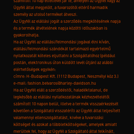
számított 10 nap elteltével jár le, amelyen az Ügyfél vagy az
Ügyfél által megjelölt, a fuvarozótól eltérő harmadik
személy az utolsó terméket átveszi.
Az Ügyfél az elállási jogát a szerződés megkötésének napja
és a termék átvételének napja közötti időszakban is
gyakorolhatja.
Ha az Ügyfél az elállási/felmondási jogával élni kíván,
elállási/felmondási szándékát tartalmazó egyértelmű
nyilatkozatát köteles eljuttatni a Szolgáltatóhoz (például
postán, elektronikus úton küldött levél útján) az alábbi
elérhetőségek egyikén:
címre: H-Budapest Kft. (1112 Budapest, Neszmélyi köz 3.)
e-mail: fashion.belvaros@harley-davidson.hu
Ha az Ügyfél eláll a szerződéstől, haladéktalanul, de
legkésőbb az elállási nyilatkozatának kézhezvételétől
számított 10 napon belül, illetve a termék visszaérkezését
követően a Szolgáltató visszatéríti az Ügyfél által teljesített
valamennyi ellenszolgáltatást, kivéve a fuvarozási
költséget és azokat a többletköltségeket, amelyek amiatt
merültek fel, hogy az Ügyfél a Szolgáltató által felkínált,