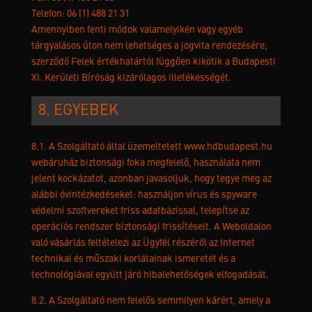
Telefon: 06 (1) 488 21 31
Amennyiben fenti módok valamelyikén vagy egyéb
tárgyalásos úton nem lehetséges a jogvita rendezésére,
szerződő Felek értékhatártól függően kikötik a Budapesti
XI. Kerületi Bíróság kizárólagos illetékességét.
8. EGYEBEK
8.1. A Szolgáltató által üzemeltetett www.hdbudapest.hu
webáruház biztonsági foka megfelelő, használata nem
jelent kockázatot, azonban javasoljuk, hogy tegye meg az
alábbi óvintézkedéseket: használjon vírus és spyware
védelmi szoftvereket friss adatbázissal, telepítse az
operációs rendszer biztonsági frissítéseit. A Weboldalon
való vásárlás feltételezi az Ügyfél részéről az Internet
technikai és műszaki korlátainak ismeretét és a
technológiával együtt járó hibalehetőségek elfogadását.
8.2. A Szolgáltató nem felelős semmilyen kárért, amely a