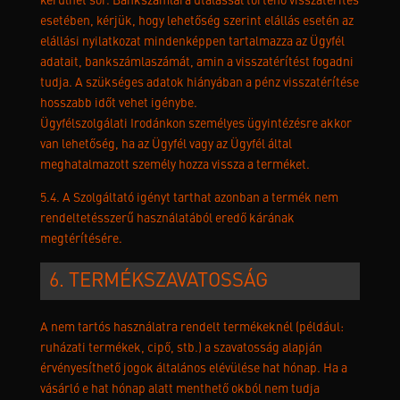
kerülhet sor. Bankszámlára utalással történő visszatérítés
esetében, kérjük, hogy lehetőség szerint elállás esetén az
elállási nyilatkozat mindenképpen tartalmazza az Ügyfél
adatait, bankszámlaszámát, amin a visszatérítést fogadni
tudja. A szükséges adatok hiányában a pénz visszatérítése
hosszabb időt vehet igénybe.
Ügyfélszolgálati Irodánkon személyes ügyintézésre akkor
van lehetőség, ha az Ügyfél vagy az Ügyfél által
meghatalmazott személy hozza vissza a terméket.
5.4. A Szolgáltató igényt tarthat azonban a termék nem
rendeltetésszerű használatából eredő kárának
megtérítésére.
6. TERMÉKSZAVATOSSÁG
A nem tartós használatra rendelt termékeknél (például:
ruházati termékek, cipő, stb.) a szavatosság alapján
érvényesíthető jogok általános elévülése hat hónap. Ha a
vásárló e hat hónap alatt menthető okból nem tudja