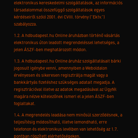
elektronikus kereskedelmi szolgáltatások, az információs
társadalommal összefüggő szolgáltatások egyes
kérdéseiről szóló 2001. évi CVIII. törvény (”Ektv.”)
szabályozza.
1.2. A hdbudapest.hu Online áruházban történő vásárlás
elektronikus úton leadott megrendeléssel lehetséges, a
jelen ÁSZF-ben meghatározott módon.
1.3. A hdbudapest.hu Online áruház szolgáltatásait bárki
jogosult igénybe venni, amennyiben a Weboldalon
érvényesen és sikeresen regisztrálja magát vagy a
bankkártyás fizetéshez szükséges adatait megadja. A
regisztrációval illetve az adatok megadásával az Ügyfél
magára nézve kötelezőnek ismeri el a jelen ÁSZF-ben
foglaltakat.
1.4. A megrendelés leadása nem minősül szerződésnek, a
teljesítésig módosítható, illetve lemondható, erre
telefonon és elektronikus levélben van lehetőség az 1.7.
pontban rögzített elérhetőségeken.