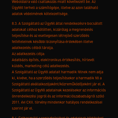
Weboldalra való csatlakozás miatt következett be. Az
Ügyfélt terheli a számítógépe, illetve az azon található
adatok védelmének kötelezettsége.
8.3. A Szolgáltató az Ügyfél által rendelkezésre bocsátott
adatokat célhoz kötötten, kizárólag a megrendelés
teljesítése és az esetlegesen létrejövő szerződés
feltételeinek későbbi bizonyítása érdekében illetve
adatkezelés célból tárolja.
Az adatkezelés célja:
Adatbázis építés, elektronikus értékesítés, hírlevél
küldés, marketing célú adatkezelés.
A Szolgáltató az Ügyfél adatait harmadik félnek nem adja
ki, kivéve, ha a szerződés teljesítésekor a harmadik fél a
Szolgáltató alvállalkozójaként/közreműködőjeként jár el. A
Szolgáltató az Ügyfél adatainak kezelésekor az információs
önrendelkezési jogról és az információszabadságról szóló
2011. évi CXII. törvény mindenkor hatályos rendelkezései
szerint jár el.