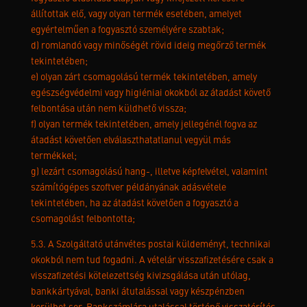
állítottak elő, vagy olyan termék esetében, amelyet
egyértelműen a fogyasztó személyére szabtak;
d) romlandó vagy minőségét rövid ideig megőrző termék
tekintetében;
e) olyan zárt csomagolású termék tekintetében, amely
egészségvédelmi vagy higiéniai okokból az átadást követő
felbontása után nem küldhető vissza;
f) olyan termék tekintetében, amely jellegénél fogva az
átadást követően elválaszthatatlanul vegyül más
termékkel;
g) lezárt csomagolású hang-, illetve képfelvétel, valamint
számítógépes szoftver példányának adásvétele
tekintetében, ha az átadást követően a fogyasztó a
csomagolást felbontotta;
5.3. A Szolgáltató utánvétes postai küldeményt, technikai
okokból nem tud fogadni. A vételár visszafizetésére csak a
visszafizetési kötelezettség kivizsgálása után utólag,
bankkártyával, banki átutalással vagy készpénzben