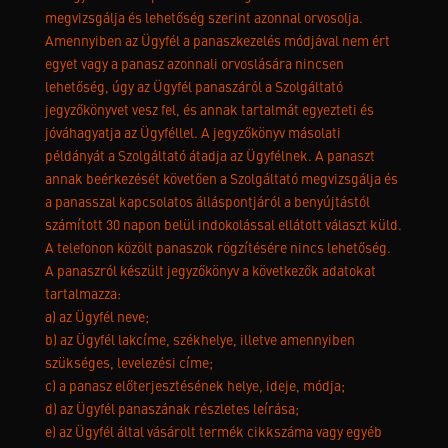
megvizsgálja és lehetőség szerint azonnal orvosolja.
Amennyiben az Ügyfél a panaszkezelés módjával nem ért
egyet vagy a panasz azonnali orvoslására nincsen
lehetőség, úgy az Ügyfél panaszáról a Szolgáltató
jegyzőkönyvet vesz fel, és annak tartalmát egyezteti és
jóváhagyatja az Ügyféllel. A jegyzőkönyv másolati
példányát a Szolgáltató átadja az Ügyfélnek. A panaszt
annak beérkezését követően a Szolgáltató megvizsgálja és
a panasszal kapcsolatos álláspontjáról a benyújtástól
számított 30 napon belül indokolással ellátott választ küld.
A telefonon közölt panaszok rögzítésére nincs lehetőség.
A panaszról készült jegyzőkönyv a következők adatokat
tartalmazza:
a) az Ügyfél neve;
b) az Ügyfél lakcíme, székhelye, illetve amennyiben
szükséges, levelezési címe;
c) a panasz előterjesztésének helye, ideje, módja;
d) az Ügyfél panaszának részletes leírása;
e) az Ügyfél által vásárolt termék cikkszáma vagy egyéb