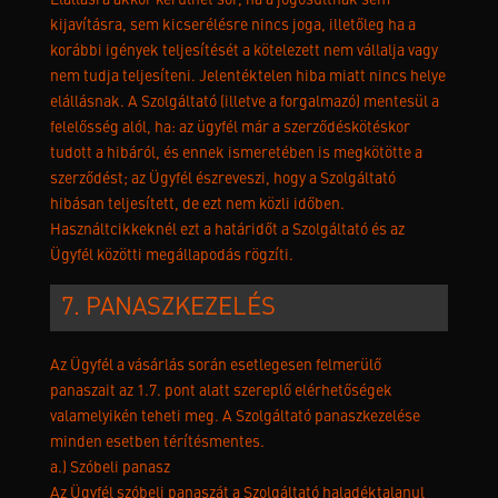
Elállásra akkor kerülhet sor, ha a jogosultnak sem
kijavításra, sem kicserélésre nincs joga, illetőleg ha a
korábbi igények teljesítését a kötelezett nem vállalja vagy
nem tudja teljesíteni. Jelentéktelen hiba miatt nincs helye
elállásnak. A Szolgáltató (illetve a forgalmazó) mentesül a
felelősség alól, ha: az ügyfél már a szerződéskötéskor
tudott a hibáról, és ennek ismeretében is megkötötte a
szerződést; az Ügyfél észreveszi, hogy a Szolgáltató
hibásan teljesített, de ezt nem közli időben.
Használtcikkeknél ezt a határidőt a Szolgáltató és az
Ügyfél közötti megállapodás rögzíti.
7. PANASZKEZELÉS
Az Ügyfél a vásárlás során esetlegesen felmerülő
panaszait az 1.7. pont alatt szereplő elérhetőségek
valamelyikén teheti meg. A Szolgáltató panaszkezelése
minden esetben térítésmentes.
a.) Szóbeli panasz
Az Ügyfél szóbeli panaszát a Szolgáltató haladéktalanul