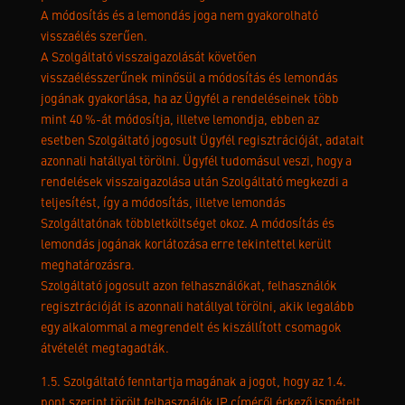
A módosítás és a lemondás joga nem gyakorolható
visszaélés szerűen.
A Szolgáltató visszaigazolását követően
visszaélésszerűnek minősül a módosítás és lemondás
jogának gyakorlása, ha az Ügyfél a rendeléseinek több
mint 40 %-át módosítja, illetve lemondja, ebben az
esetben Szolgáltató jogosult Ügyfél regisztrációját, adatait
azonnali hatállyal törölni. Ügyfél tudomásul veszi, hogy a
rendelések visszaigazolása után Szolgáltató megkezdi a
teljesítést, így a módosítás, illetve lemondás
Szolgáltatónak többletköltséget okoz. A módosítás és
lemondás jogának korlátozása erre tekintettel került
meghatározásra.
Szolgáltató jogosult azon felhasználókat, felhasználók
regisztrációját is azonnali hatállyal törölni, akik legalább
egy alkalommal a megrendelt és kiszállított csomagok
átvételét megtagadták.
1.5. Szolgáltató fenntartja magának a jogot, hogy az 1.4.
pont szerint törölt felhasználók IP címéről érkező ismételt