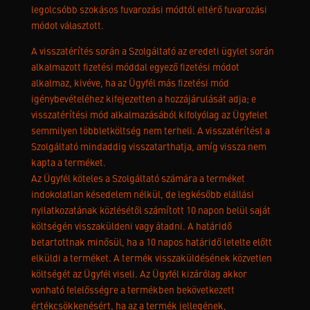
legolcsóbb szokásos fuvarozási módtól eltérő fuvarozási
módot választott.
A visszatérítés során a Szolgáltató az eredeti ügylet során
alkalmazott fizetési móddal egyező fizetési módot
alkalmaz, kivéve, ha az Ügyfél más fizetési mód
igénybevételéhez kifejezetten a hozzájárulását adja; e
visszatérítési mód alkalmazásából kifolyólag az Ügyfelet
semmilyen többletköltség nem terheli. A visszatérítést a
Szolgáltató mindaddig visszatarthatja, amíg vissza nem
kapta a terméket.
Az Ügyfél köteles a Szolgáltató számára a terméket
indokolatlan késedelem nélkül, de legkésőbb elállási
nyilatkozatának közlésétől számított 10 napon belül saját
költségén visszaküldeni vagy átadni. A határidő
betartottnak minősül, ha a 10 napos határidő letelte előtt
elküldi a terméket. A termék visszaküldésének közvetlen
költségét az Ügyfél viseli. Az Ügyfél kizárólag akkor
vonható felelősségre a termékben bekövetkezett
értékcsökkenésért, ha az a termék jellegének,