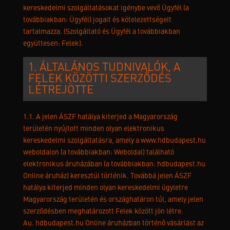
kereskedelmi szolgáltatásokat igénybe vevő Ügyfél (a
továbbiakban: Ügyfél) jogait és kötelezettségeit
tartalmazza. (Szolgáltató és Ügyfél a továbbiakban
együttesen: Felek).
1. ÁLTALÁNOS TUDNIVALÓK, A
FELEK KÖZÖTTI SZERZŐDÉS
LÉTREJÖTTE
1.1. A jelen ÁSZF hatálya kiterjed a Magyarország
területén nyújtott minden olyan elektronikus
kereskedelmi szolgáltatásra, amely a www.hdbudapest.hu
weboldalon (a továbbiakban: Weboldal) található
elektronikus áruházában (a továbbiakban: hdbudapest.hu
Online áruház) keresztül történik. Továbbá jelen ÁSZF
hatálya kiterjed minden olyan kereskedelmi ügyletre
Magyarország területén és országhatáron túl, amely jelen
szerződésben meghatározott Felek között jön létre.
Au. hdbudapest.hu Online áruházban történő vásárlást az