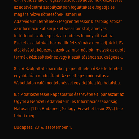
8.4. Felhasználó a regisztrációval és adatainak közlésével
az adatvédelmi szabályzatban foglaltakat elfogadja és
magára nézve kötelezőnek ismeri el.
Adatvédelmi feltételek: Megrendeléskor kizárólag azokat
az információkat kérjük el vásárlóinktól, amelyek
feltétlenül szükségesek a rendelés lebonyolításához.
Ezeket az adatokat harmadik fél számára nem adjuk ki. Ez
alól kivételt képeznek azok az információk, melyek az adott
termék kézbesítéséhez vagy kiszállításához szükségesek.
8.5. A Szolgáltató bármikor jogosult jelen ÁSZF feltételeit
egyoldalúan módosítani. Az esetleges módosítás a
Weboldalon való megjelenéssel egyidejűleg lép hatályba.
8.6.Adatkezeléssel kapcsolatos észrevételeit, panaszait az
Ügyfél a Nemzeti Adatvédelmi és Információszabadság
Hatóság (1125 Budapest, Szilágyi Erzsébet fasor 22/c) felé
teheti meg.
Budapest, 2016. szeptember 1.