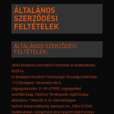
ÁLTALÁNOS
SZERZŐDÉSI
FELTÉTELEK
ÁLTALÁNOS SZERZŐDÉSI
FELTÉTELEK:
Jelen Általános Szerződési Feltételek (a továbbiakban:
ÁSZF) a
H-Budapest Korlátolt Felelősségű Társaság (székhelye:
1112 Budapest, Neszmélyi köz 3.
cégjegyzékszám: 01-09-679390, cégjegyzéket
vezetőbíróság: Fővárosi Törvényszék cégbírósága,
adószáma: 11844433-2-43, elérhetőségek:
fashion.belvaros@harley-davidson.hu
, (20) 412 9240,
továbbiakban: Szolgáltató) által nyújtott elektronikus