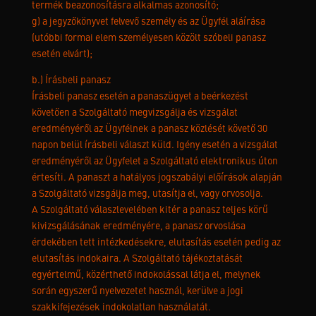
termék beazonosításra alkalmas azonosító;
g) a jegyzőkönyvet felvevő személy és az Ügyfél aláírása
(utóbbi formai elem személyesen közölt szóbeli panasz
esetén elvárt);
b.) Írásbeli panasz
Írásbeli panasz esetén a panaszügyet a beérkezést
követően a Szolgáltató megvizsgálja és vizsgálat
eredményéről az Ügyfélnek a panasz közlését követő 30
napon belül írásbeli választ küld. Igény esetén a vizsgálat
eredményéről az Ügyfelet a Szolgáltató elektronikus úton
értesíti. A panaszt a hatályos jogszabályi előírások alapján
a Szolgáltató vizsgálja meg, utasítja el, vagy orvosolja.
A Szolgáltató válaszlevelében kitér a panasz teljes körű
kivizsgálásának eredményére, a panasz orvoslása
érdekében tett intézkedésekre, elutasítás esetén pedig az
elutasítás indokaira. A Szolgáltató tájékoztatását
egyértelmű, közérthető indokolással látja el, melynek
során egyszerű nyelvezetet használ, kerülve a jogi
szakkifejezések indokolatlan használatát.