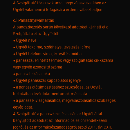
A Szolgáltató törekszik arra, hogy válaszlevelében az
Ügyfél valamennyi kifogására érdemi választ adjon.
c.) Panasznyilvántartás
A panaszkezelés során következő adatokat kérheti el a
Szolgáltató el az Ügyféltől:
• Ügyfél neve
• Ügyfél lakcíme, székhelye, levelezési címe
• Ügyfél telefonszáma, értesítés módja
• panasszal érintett termék vagy szolgáltatás cikkszáma
vagy egyéb azonosító száma
• panasz leírása, oka
• Ügyfél panasszal kapcsolatos igénye
• a panasz alátámasztásához szükséges, az Ügyfél
birtokában lévő dokumentumok másolata
• a panasz kivizsgálásához, megválaszolásához szükséges
egyéb adat.
A Szolgáltató a panaszkezelés során az Ügyfél által
benyújtott adatokat az információs és önrendelkezési
jogról és az információszabadságról szóló 2011. évi CXII.