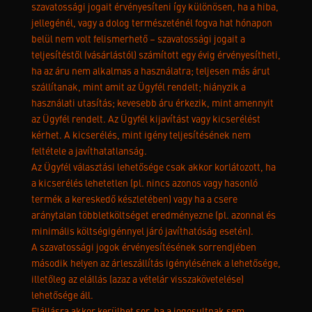
szavatossági jogait érvényesíteni így különösen, ha a hiba,
jellegénél, vagy a dolog természeténél fogva hat hónapon
belül nem volt felismerhető – szavatossági jogait a
teljesítéstől (vásárlástól) számított egy évig érvényesítheti,
ha az áru nem alkalmas a használatra; teljesen más árut
szállítanak, mint amit az Ügyfél rendelt; hiányzik a
használati utasítás; kevesebb áru érkezik, mint amennyit
az Ügyfél rendelt. Az Ügyfél kijavítást vagy kicserélést
kérhet. A kicserélés, mint igény teljesítésének nem
feltétele a javíthatatlanság.
Az Ügyfél választási lehetősége csak akkor korlátozott, ha
a kicserélés lehetetlen (pl. nincs azonos vagy hasonló
termék a kereskedő készletében) vagy ha a csere
aránytalan többletköltséget eredményezne (pl. azonnal és
minimális költségigénnyel járó javíthatóság esetén).
A szavatossági jogok érvényesítésének sorrendjében
második helyen az árleszállítás igénylésének a lehetősége,
illetőleg az elállás (azaz a vételár visszakövetelése)
lehetősége áll.