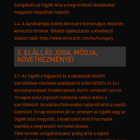
Szolgáltató az Ügyfél által a megrendelés feladásakor
megadott helyszínen teljesíti.
4.4. A bankkártyás fizetés Wirecard biztonságos felületén
keresztül történik. Bővebb tájékoztatást a következő
oldalon talál: http://www.wirecard.com/hu/hungary
5. ELÁLLÁS JOGA, MÓDJA,
KÖVETKEZMÉNYEI
5.1. Az Ügyfél a fogyasztó és a vállalkozás közötti
szerződések részletes szabályairól szóló 45/2014 (ll.26.)
kormányrendelet (továbbiakban: Korm. rendelet) szerint
10 napon belül jogosult indokolás nélkül elállni a
szerződéstől. Az elállási/felmondási határidő attól a naptól
számított 10 nap elteltével jár le, amelyen az Ügyfél vagy az
Ügyfél által megjelölt, a fuvarozótól eltérő harmadik
személy a megrendelt terméket átveszi.
Több termék szolgáltatásakor pedig attól a naptól