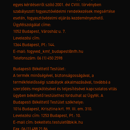
egyes kérdéseiről szóló 2001. évi CVIII. törvényben
szabályozott fogyasztóvédelmi rendelkezések megsértése
esetén, fogyasztóvédelmi eljárás kezdeményezhető.
Ügyfélszolgálat címe:
1052 Budapest, Városház u. 7.
Levelezési cím:
1364 Budapest, Pf.: 144.
E-mail: fogyved_kmf_budapest@nfh.hu
Telefonszám: 06 (1) 450 2598
Budapesti Békéltető Testület:
A termék minőségével, biztonságosságával, a
termékfelelősségi szabályok alkalmazásával, továbbá a
szerződés megkötésével és teljesítésével kapcsolatos vitás
ügyben békéltető testülethez fordulhat az Ügyfél. A
Budapesti Békéltető Testület székhelye:
1016 Budapest, Krisztina krt. 99. III. em. 310.
Levelezési cím: 1253 Budapest, Pf.: 10.
E-mail cím: bekelteto.testulet@bkik.hu
Fax: 06 (1) 488 21 86