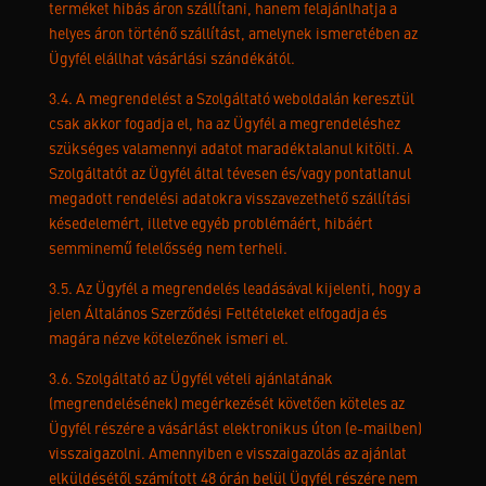
terméket hibás áron szállítani, hanem felajánlhatja a
helyes áron történő szállítást, amelynek ismeretében az
Ügyfél elállhat vásárlási szándékától.
3.4. A megrendelést a Szolgáltató weboldalán keresztül
csak akkor fogadja el, ha az Ügyfél a megrendeléshez
szükséges valamennyi adatot maradéktalanul kitölti. A
Szolgáltatót az Ügyfél által tévesen és/vagy pontatlanul
megadott rendelési adatokra visszavezethető szállítási
késedelemért, illetve egyéb problémáért, hibáért
semminemű felelősség nem terheli.
3.5. Az Ügyfél a megrendelés leadásával kijelenti, hogy a
jelen Általános Szerződési Feltételeket elfogadja és
magára nézve kötelezőnek ismeri el.
3.6. Szolgáltató az Ügyfél vételi ajánlatának
(megrendelésének) megérkezését követően köteles az
Ügyfél részére a vásárlást elektronikus úton (e-mailben)
visszaigazolni. Amennyiben e visszaigazolás az ajánlat
elküldésétől számított 48 órán belül Ügyfél részére nem