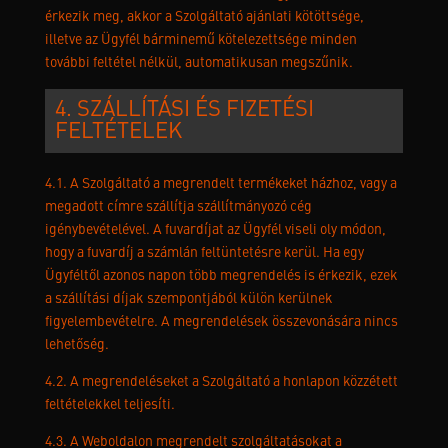
érkezik meg, akkor a Szolgáltató ajánlati kötöttsége,
illetve az Ügyfél bárminemű kötelezettsége minden
további feltétel nélkül, automatikusan megszűnik.
4. SZÁLLÍTÁSI ÉS FIZETÉSI
FELTÉTELEK
4.1. A Szolgáltató a megrendelt termékeket házhoz, vagy a
megadott címre szállítja szállítmányozó cég
igénybevételével. A fuvardíjat az Ügyfél viseli oly módon,
hogy a fuvardíj a számlán feltüntetésre kerül. Ha egy
Ügyféltől azonos napon több megrendelés is érkezik, ezek
a szállítási díjak szempontjából külön kerülnek
figyelembevételre. A megrendelések összevonására nincs
lehetőség.
4.2. A megrendeléseket a Szolgáltató a honlapon közzétett
feltételekkel teljesíti.
4.3. A Weboldalon megrendelt szolgáltatásokat a