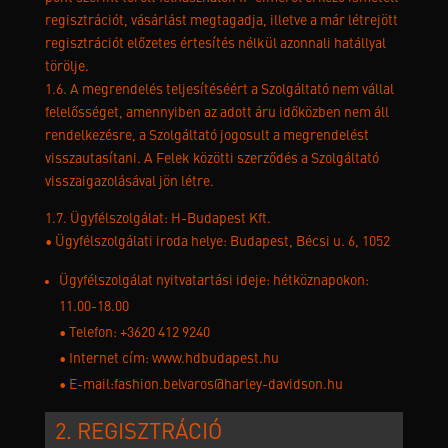
regisztrációt, vásárlást megtagadja, illetve a már létrejött
regisztrációt előzetes értesítés nélkül azonnali hatállyal
törölje.
1.6. A megrendelés teljesítéséért a Szolgáltató nem vállal
felelősséget, amennyiben az adott áru időközben nem áll
rendelkezésre, a Szolgáltató jogosult a megrendelést
visszautasítani. A Felek közötti szerződés a Szolgáltató
visszaigazolásával jön létre.
1.7. Ügyfélszolgálat: H-Budapest Kft.
• Ügyfélszolgálati iroda helye: Budapest, Bécsi u. 6, 1052
Ügyfélszolgálat nyitvatartási ideje: hétköznapokon:
11.00-18.00
• Telefon: +3620 412 9240
• Internet cím: www.hdbudapest.hu
• E-mail:fashion.belvaros@harley-davidson.hu
2. REGISZTRÁCIÓ