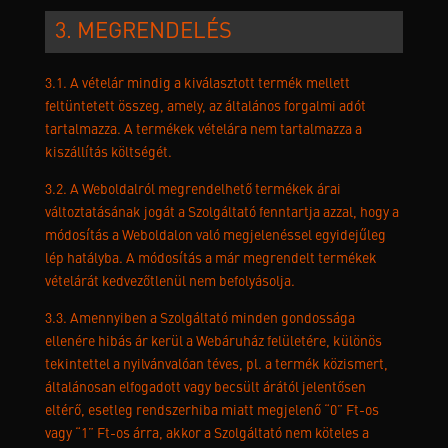
3. MEGRENDELÉS
3.1. A vételár mindig a kiválasztott termék mellett
feltüntetett összeg, amely, az általános forgalmi adót
tartalmazza. A termékek vételára nem tartalmazza a
kiszállítás költségét.
3.2. A Weboldalról megrendelhető termékek árai
változtatásának jogát a Szolgáltató fenntartja azzal, hogy a
módosítás a Weboldalon való megjelenéssel egyidejűleg
lép hatályba. A módosítás a már megrendelt termékek
vételárát kedvezőtlenül nem befolyásolja.
3.3. Amennyiben a Szolgáltató minden gondossága
ellenére hibás ár kerül a Webáruház felületére, különös
tekintettel a nyilvánvalóan téves, pl. a termék közismert,
általánosan elfogadott vagy becsült árától jelentősen
eltérő, esetleg rendszerhiba miatt megjelenő “0” Ft-os
vagy “1” Ft-os árra, akkor a Szolgáltató nem köteles a