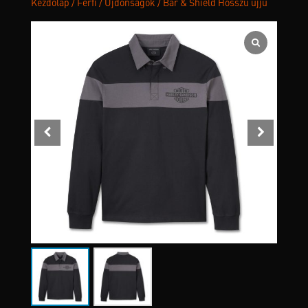
Kezdőlap
/
Férfi
/
Újdonságok
/ Bar & Shield Hosszú ujjú