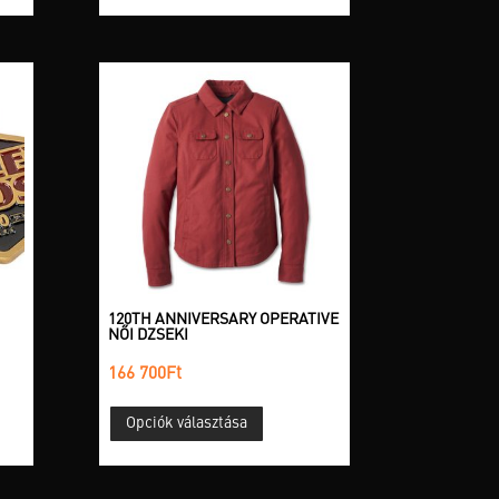
nek
ója
tok
oldalon
hatók
120TH ANNIVERSARY OPERATIVE
NŐI DZSEKI
166 700
Ft
Ennek
Opciók választása
a
terméknek
több