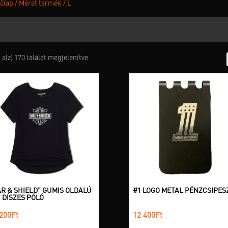
őlap
/ Méret termék / L
a(z) 170 találat megjelenítve
AR & SHIELD” GUMIS OLDALÚ
#1 LOGO METAL PÉNZCSIPES
 DÍSZES PÓLÓ
200
Ft
12 400
Ft
Ennek