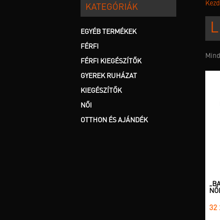
Kezd
KATEGÓRIÁK
L
EGYÉB TERMÉKEK
FÉRFI
Mind 
FÉRFI KIEGÉSZÍTŐK
GYEREK RUHÁZAT
KIEGÉSZÍTŐK
NŐI
OTTHON ÉS AJÁNDÉK
„B
NŐI
32 