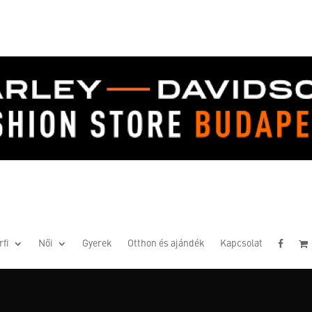
rfi
Női
Gyerek
Otthon és ajándék
Kapcsolat