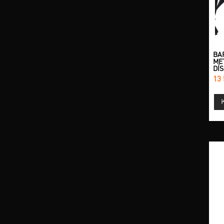
BA
ME
DÍS
13 