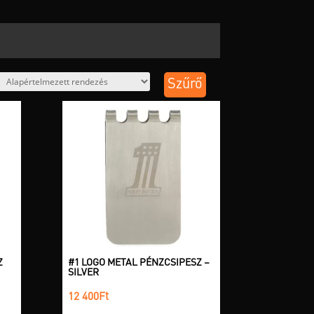
Szűrő
Z
#1 LOGO METAL PÉNZCSIPESZ –
SILVER
12 400
Ft