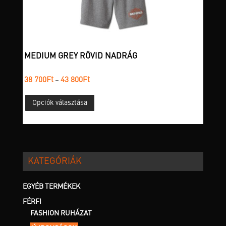
választhatók
ki
MEDIUM GREY RÖVID NADRÁG
Ártartomány:
38 700
Ft
43 800
Ft
–
38
Ennek
700Ft
Opciók választása
a
-
terméknek
43
több
800Ft
variációja
van.
KATEGÓRIÁK
A
változatok
a
EGYÉB TERMÉKEK
termékoldalon
FÉRFI
választhatók
FASHION RUHÁZAT
ki