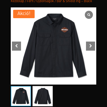
Kezdőlap
/
Férfi
/
Újdonságok
/ Bar & Shield Ing – Black
Akció!