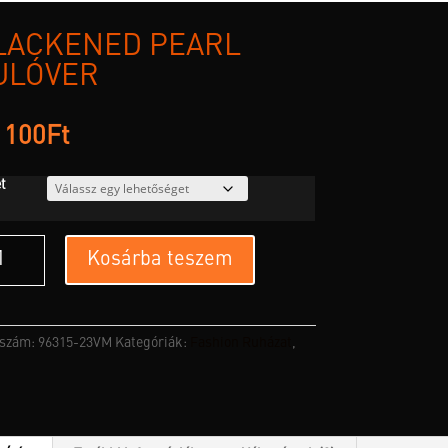
LACKENED PEARL
ULÓVER
 100
Ft
t
kened
Kosárba teszem
l
ver
yiség
kszám:
96315-23VM
Kategóriák:
Fashion Ruházat
,