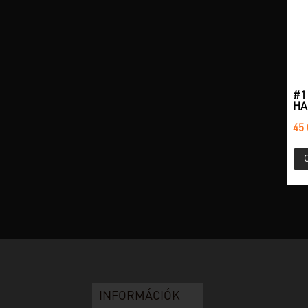
#1
HA
45 
INFORMÁCIÓK