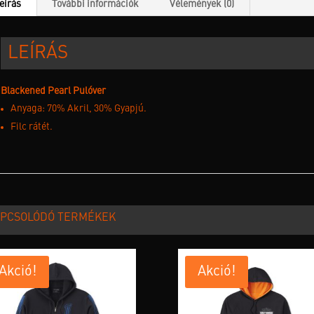
eírás
További információk
Vélemények (0)
LEÍRÁS
Blackened Pearl Pulóver
Anyaga: 70% Akril, 30% Gyapjú.
Filc rátét.
PCSOLÓDÓ TERMÉKEK
Akció!
Akció!