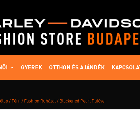
NŐI
GYEREK
OTTHON ÉS AJÁNDÉK
KAPCSOLA
őlap
/
Férfi
/
Fashion Ruházat
/ Blackened Pearl Pulóver