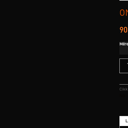
O
90
Mére
Onw
Shir
Dzse
menn
Cik
Női
L