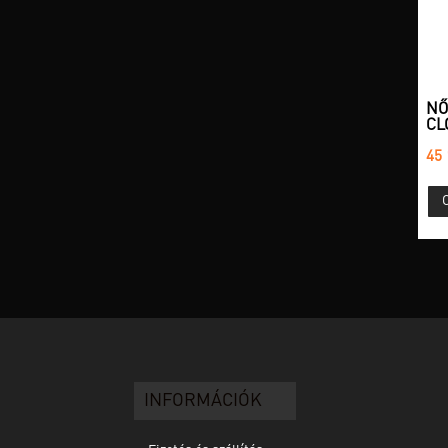
NŐ
CL
45 
INFORMÁCIÓK