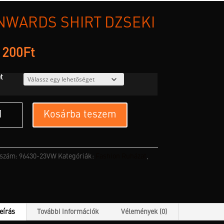
NWARDS SHIRT DZSEKI
 200
Ft
t
ards
Kosárba teszem
t
ki
yiség
kszám:
96430-23VW
Kategóriák:
Fashion Ruházat
,
eírás
További információk
Vélemények (0)