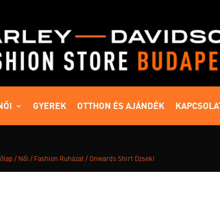
NŐI
GYEREK
OTTHON ÉS AJÁNDÉK
KAPCSOLA
őlap
/
Női
/
Fashion Ruházat
/ Onwards Shirt Dzseki