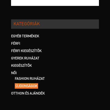
terméknek
több
variációja
van.
KATEGÓRIÁK
A
változatok
a
EGYÉB TERMÉKEK
termékoldalon
FÉRFI
választhatók
FÉRFI KIEGÉSZÍTŐK
ki
GYEREK RUHÁZAT
KIEGÉSZÍTŐK
NŐI
FASHION RUHÁZAT
ÚJDONSÁGOK
OTTHON ÉS AJÁNDÉK