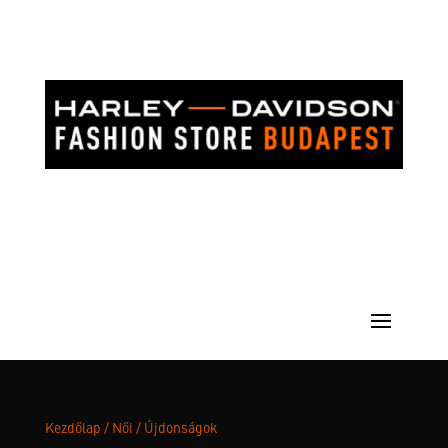
Kezdőlap
/
Női
/ Újdonságok