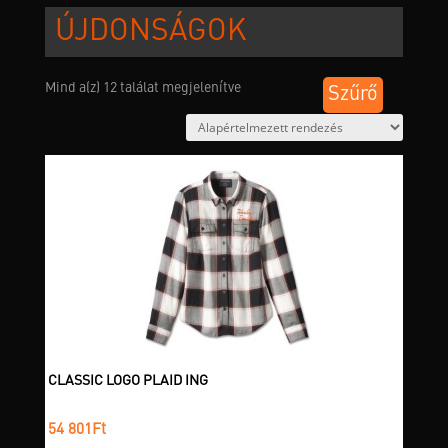
ÚJDONSÁGOK
Mind a(z) 12 találat megjelenítve
Szűrő
CLASSIC LOGO PLAID ING
54 801
Ft