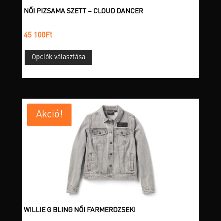
NŐI PIZSAMA SZETT – CLOUD DANCER
45 100
Ft
Ennek
Opciók választása
a
terméknek
több
variációja
van.
Akció!
A
változatok
a
termékoldalon
választhatók
ki
WILLIE G BLING NŐI FARMERDZSEKI