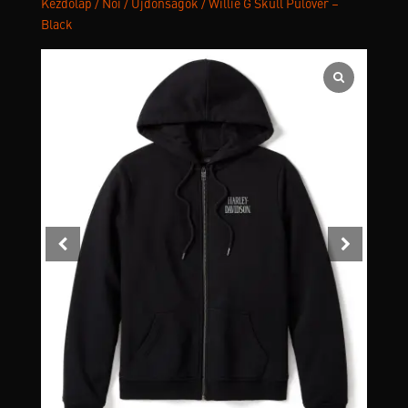
Kezdőlap
/
Női
/
Újdonságok
/ Willie G Skull Pulóver –
Black