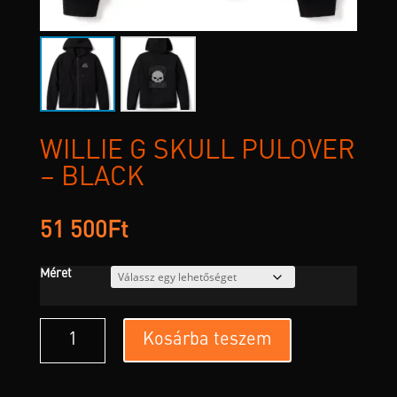
WILLIE G SKULL PULÓVER
– BLACK
51 500
Ft
Méret
Willie
Kosárba teszem
G
Skull
Pulóver