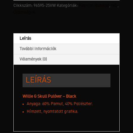
-
Cikkszám:
96595-25VW
Kategóriák:
Fashion Ruházat
,
Női
,
Black
Újdonságok
mennyiség
Leírás
További információk
Vélemények (0)
LEÍRÁS
Willie G Skull Pulóver – Black
Anyaga: 60% Pamut, 40% Poliészter.
Hímzett, nyomtatott grafika.