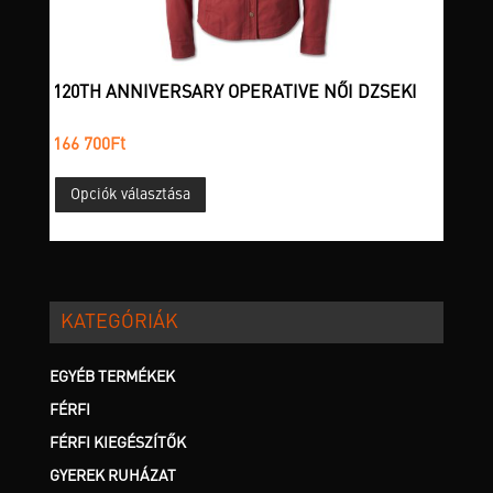
120TH ANNIVERSARY OPERATIVE NŐI DZSEKI
166 700
Ft
Ennek
Opciók választása
a
terméknek
több
variációja
van.
KATEGÓRIÁK
A
változatok
a
EGYÉB TERMÉKEK
termékoldalon
FÉRFI
választhatók
FÉRFI KIEGÉSZÍTŐK
ki
GYEREK RUHÁZAT