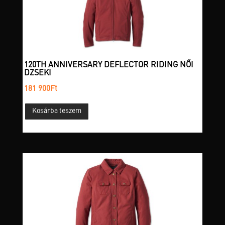
termékoldalon
választhatók
ki
120TH ANNIVERSARY DEFLECTOR RIDING NŐI
DZSEKI
181 900
Ft
Kosárba teszem