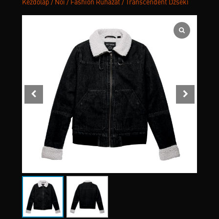
Kezdőlap
/
Női
/
Fashion Ruházat
/ Transcendent Dzseki