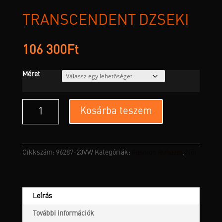
TRANSCENDENT DZSEKI
106 300
Ft
Méret
Transcendent
Kosárba teszem
Dzseki
mennyiség
Cikkszám:
96287-23VW
Kategóriák:
Fashion Ruházat
,
Női
Leírás
További információk