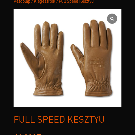
Kezdőlap
/
Kiegészítők
/ Full Speed Kesztyű
FULL SPEED KESZTYŰ