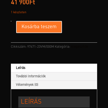
41 900
Ft
1 készleten
Full
Kosárba teszem
Speed
Kesztyű
mennyiség
Cikkszám:
97671-23VM/000M
Kategória:
Kiegészítők
Leírás
További információk
Vélemények (0)
LEÍRÁS