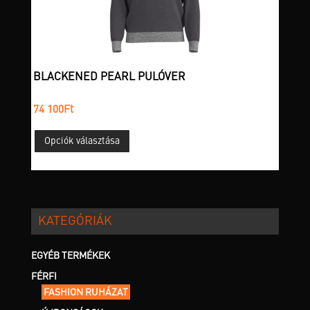
választhatók
ki
BLACKENED PEARL PULÓVER
74 100
Ft
Ennek
Opciók választása
a
terméknek
több
variációja
van.
KATEGÓRIÁK
A
változatok
a
EGYÉB TERMÉKEK
termékoldalon
FÉRFI
választhatók
FASHION RUHÁZAT
ki