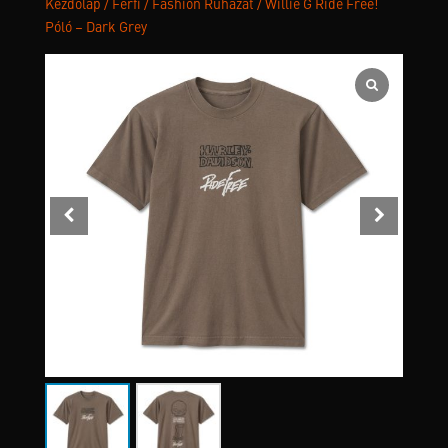
Kezdőlap
/
Férfi
/
Fashion Ruházat
/ Willie G Ride Free!
Póló – Dark Grey