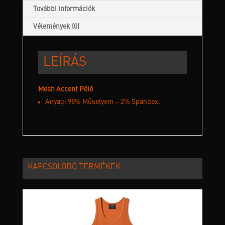
További információk
Vélemények (0)
LEÍRÁS
Mesh Accent Póló
Anyag: 98% Műselyem – 2% Spandex.
KAPCSOLÓDÓ TERMÉKEK