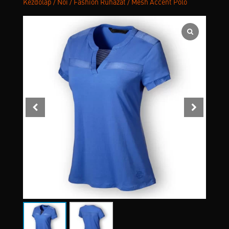
Kezdőlap
/
Női
/
Fashion Ruházat
/ Mesh Accent Póló