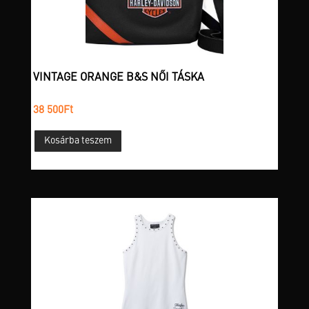
választhatók
ki
VINTAGE ORANGE B&S NŐI TÁSKA
38 500
Ft
Kosárba teszem