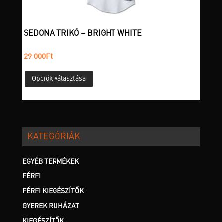
SEDONA TRIKÓ – BRIGHT WHITE
29 000
Ft
Ennek
Opciók választása
a
terméknek
több
variációja
van.
KATEGÓRIÁK
A
változatok
a
EGYÉB TERMÉKEK
termékoldalon
FÉRFI
választhatók
FÉRFI KIEGÉSZÍTŐK
ki
GYEREK RUHÁZAT
KIEGÉSZÍTŐK