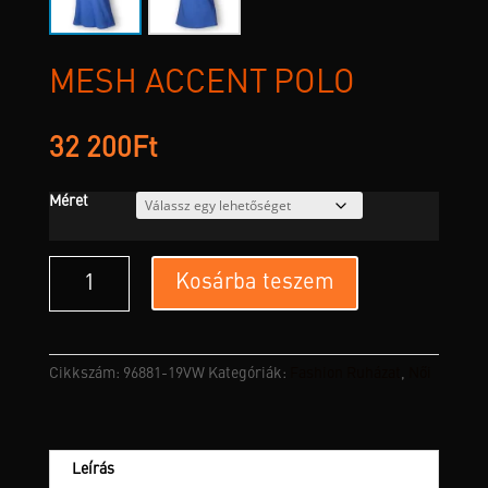
MESH ACCENT PÓLÓ
32 200
Ft
Méret
Mesh
Kosárba teszem
Accent
Póló
mennyiség
Cikkszám:
96881-19VW
Kategóriák:
Fashion Ruházat
,
Női
Leírás