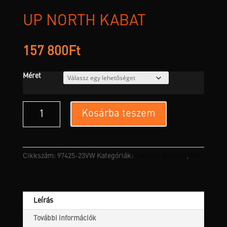
UP NORTH KABÁT
157 800
Ft
Méret
Up
Kosárba teszem
North
Kabát
mennyiség
Cikkszám:
97425-23VW
Kategóriák:
Fashion Ruházat
,
Női
Leírás
További információk