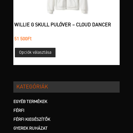
ki
WILLIE G SKULL PULÓVER – CLOUD DANCER
51 500
Ft
Ennek
Opciók választása
a
terméknek
több
variációja
van.
KATEGÓRIÁK
A
változatok
a
EGYÉB TERMÉKEK
termékoldalon
FÉRFI
választhatók
FÉRFI KIEGÉSZÍTŐK
ki
GYEREK RUHÁZAT