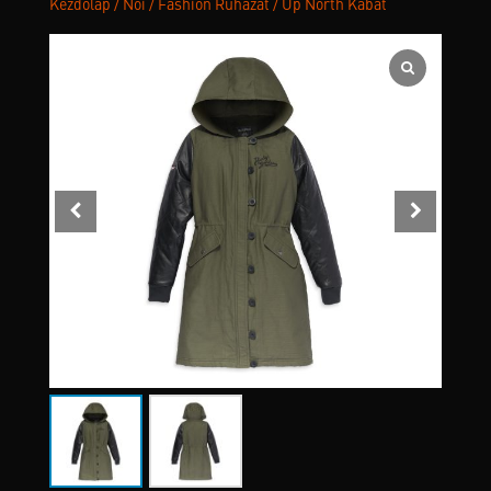
Kezdőlap
/
Női
/
Fashion Ruházat
/ Up North Kabát