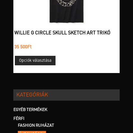
választhatók
ki
WILLIE G CIRCLE SKULL SKETCH ART TRIKÓ
35 500
Ft
Ennek
Opciók választása
a
terméknek
több
variációja
van.
KATEGÓRIÁK
A
változatok
a
EGYÉB TERMÉKEK
termékoldalon
FÉRFI
választhatók
FASHION RUHÁZAT
ki