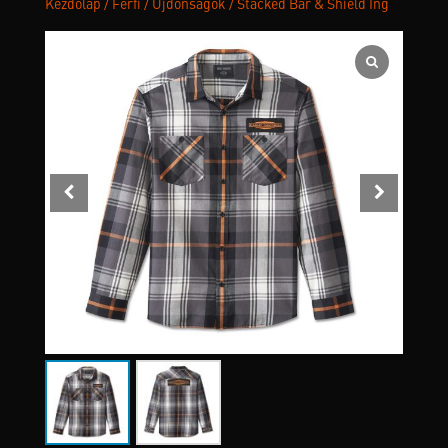
Kezdőlap
/
Férfi
/
Újdonságok
/ Stacked Bar & Shield Ing