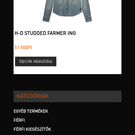
választhatók
ki
H-D STUDDED FARMER ING
51 500
Ft
Ennek
Opciók választása
a
terméknek
több
variációja
van.
KATEGÓRIÁK
A
változatok
a
EGYÉB TERMÉKEK
termékoldalon
FÉRFI
választhatók
FÉRFI KIEGÉSZÍTŐK
ki