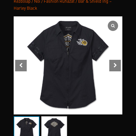
Kezdőlap
/
Női
/
Fashion Ruházat
/ Bar & Shield Ing –
Harley Black