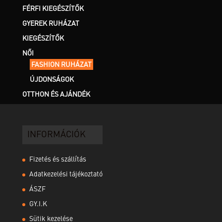
választhatók
FÉRFI KIEGÉSZÍTŐK
ki
GYEREK RUHÁZAT
KIEGÉSZÍTŐK
NŐI
FASHION RUHÁZAT
ÚJDONSÁGOK
OTTHON ÉS AJÁNDÉK
INFORMÁCIÓK
Fizetés és szállítás
Adatkezelési tájékoztató
ÁSZF
GY.I.K
Sütik kezelése