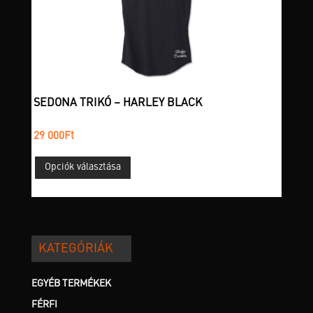
SEDONA TRIKÓ – HARLEY BLACK
29 000
Ft
Ennek
Opciók választása
a
terméknek
több
variációja
van.
KATEGÓRIÁK
A
változatok
a
EGYÉB TERMÉKEK
termékoldalon
FÉRFI