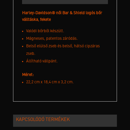
Harley-Davidson® női Bar & Shield logós bőr
válltáska, fekete
Valódi bőrből készült.
Mágneses, patentos záródás.
Belső elülső zseb és belső, hátsó cipzáras
zseb.
Állítható vállpánt.
Méret:
22,2 cm x 18,4 cm x 3,2 cm.
KAPCSOLÓDÓ TERMÉKEK